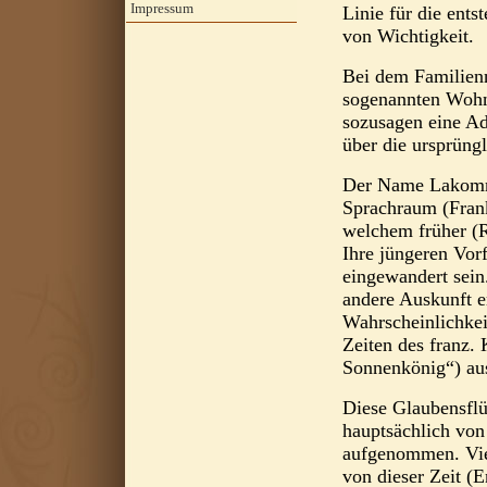
Impressum
Linie für die ent
von Wichtigkeit.
Bei dem Familien
sogenannten Wohn
sozusagen eine Ad
über die ursprüngl
Der Name Lakommy
Sprachraum (Frank
welchem früher (R
Ihre jüngeren Vor
eingewandert sein.
andere Auskunft er
Wahrscheinlichkei
Zeiten des franz.
Sonnenkönig“) aus
Diese Glaubensflü
hauptsächlich vo
aufgenommen. Vie
von dieser Zeit (