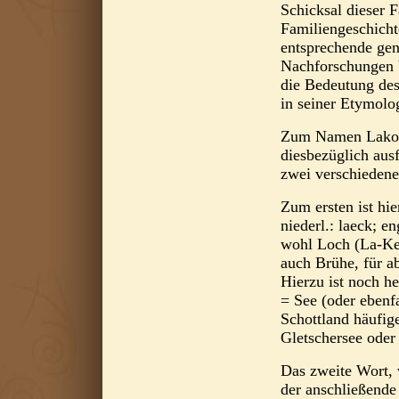
Schicksal dieser 
Familiengeschicht
entsprechende gen
Nachforschungen 
die Bedeutung de
in seiner Etymolog
Zum Namen Lakom
diesbezüglich aus
zwei verschieden
Zum ersten ist hie
niederl.: laeck; e
wohl Loch (La-Ke
auch Brühe, für a
Hierzu ist noch h
= See (oder ebenfa
Schottland häufig
Gletschersee oder
Das zweite Wort,
der anschließen