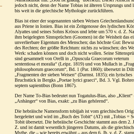
jedoch nicht, denn der Name Tobias ist älteren Ursprungs und l
bis weit in die griechische Mythologie zurückführen.
Bias ist einer der sogenannten sieben Weisen Griechenlandsun
aus Priene in Ionien. Bias ist ein Zeitgenosse des lydischen Kö
Alyattes und seines Sohns Krösos und lebte um 570 v. d. Z. N
ihm beigelegten Sinnsprüchen (Gnomen) ist die Weisheit das e
unverlierbare Eigentum des Menschen; das höchste Gut: Bewu
des Rechten; der größte Reichtum: nichts zu wünschen; des We
Werk: schaden können und doch nicht wollen. Seine Sittenspr
sind gesammelt von Orelli in „Opuscula Graecorum veterum
sententiosa et moralia“ (Leipz. 1819) und von Mullach in „Fra
philosophorum graecorum“, Bd. 1 (Par. 1860); übersetzt in Dil
„Fragmenten der sieben Weisen“ (Darmst. 1835); ein lyrisches
Bruchstück in Bergks „Poetae lyrici graeci“, Bd. 3. Vgl. Bohr
septem sapientibus (Bonn 1867).
Der Name To-Bias bedeutet nun Togatulus-Bias, also „Klient“
„Anhänger“ von Bias, exakt: „zu Bias gehörend“.
Die hebräische Namensform tobijjah ist vom griechischen Orig
hergeleitet und wird im „Buch des Tobit“ (AT) mit „Tobias = 
Tobit übersetzt. Die hebräische Geschichte stammt aus dem 2. Jh
Z. und ist damit wesentlich jüngeren Datums, als die griechisch
Mythe, die – wie bereits erwähnt – aus dem 6. Jh. v. d. Z. stam