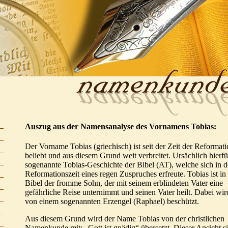
Auszug aus der Namensanalyse des Vornamens Tobias:
Der Vorname Tobias (griechisch) ist seit der Zeit der Reformati
beliebt und aus diesem Grund weit verbreitet. Ursächlich hierfür
sogenannte Tobias-Geschichte der Bibel (AT), welche sich in d
Reformationszeit eines regen Zuspruches erfreute. Tobias ist in
Bibel der fromme Sohn, der mit seinem erblindeten Vater eine
gefährliche Reise unternimmt und seinen Vater heilt. Dabei wir
von einem sogenannten Erzengel (Raphael) beschützt.
Aus diesem Grund wird der Name Tobias von der christlichen
Namenkunde mit: „Gott ist gnädig“ übersetzt. Dieser Ansicht s