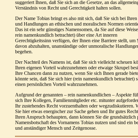
suggeriert Ihnen, daß Sie sich an die Gesetze, an das allgemein
Verständnis von Recht und Gerechtigkeit halten sollen.
Der Name Tobias bringt es also mit sich, daß Sie sich bei Ihren
und Handlungen an ethischen und moralischen Normen orienti
Das ist ein sehr günstiges Namensomen, da Sie auf diese Weis
rein namenkundlich betrachtet) über eine Art inneren
Gerechtigkeitssinn verfügen, der Ihnen eine Barriere stellt, um 
davon abzuhalten, unanständige oder unmoralische Handlunge
begehen.
Der Nachteil des Namens ist, daß Sie sich vielleicht scheuen k
Ihren eigenen Vorteil wahrzunehmen oder etwaige Skrupel bes
Ihre Chancen dann zu nutzen, wenn Sie sich Ihnen gerade biet
könnte sein, daß Sie sich hier (rein namenkundlich betrachtet) 
einen persönlichen Vorteil wahrzunehmen.
Aufgrund der genannten – rein namenkundlichen – Aspekte fü
sich Ihre Kollegen, Familienmitglieder etc. mitunter aufgeforde
Ihr zustehendes Recht vorzuenthalten oder wegzudiskutieren.
Sie hier etwas energischer zur Sache gehen und Ihr gutes Rech
Ihren Anspruch behaupten, dann können Sie die grundsätzlich 
Namensbotschaft des Vornamens Tobias nutzen und sind ein be
und anständiger Mensch und Zeitgenosse.