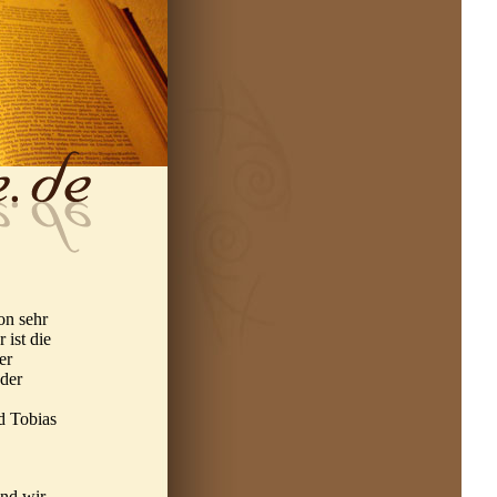
on sehr
 ist die
er
 der
d Tobias
ind wir