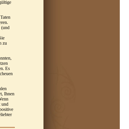
gültige
 Taten
eren.
e (und
Sie
n zu
önnten,
itzen
en. Es
scheuen
hlen
rt, Ihnen
 Wenn
t und
positive
liebter