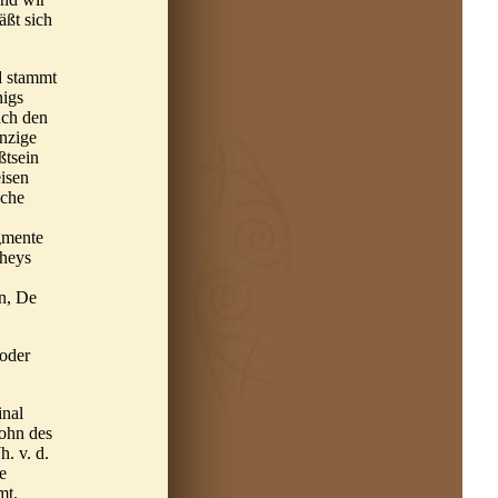
äßt sich
d stammt
nigs
ach den
inzige
ßtsein
isen
üche
gmente
theys
en, De
 oder
inal
Sohn des
. v. d.
e
mt.