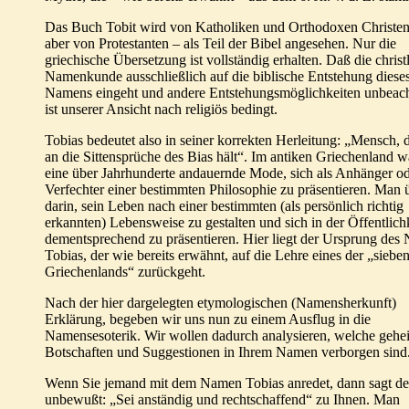
Das Buch Tobit wird von Katholiken und Orthodoxen Christen
aber von Protestanten – als Teil der Bibel angesehen. Nur die
griechische Übersetzung ist vollständig erhalten. Daß die christ
Namenkunde ausschließlich auf die biblische Entstehung diese
Namens eingeht und andere Entstehungsmöglichkeiten unbeacht
ist unserer Ansicht nach religiös bedingt.
Tobias bedeutet also in seiner korrekten Herleitung: „Mensch, d
an die Sittensprüche des Bias hält“. Im antiken Griechenland w
eine über Jahrhunderte andauernde Mode, sich als Anhänger od
Verfechter einer bestimmten Philosophie zu präsentieren. Man ü
darin, sein Leben nach einer bestimmten (als persönlich richtig
erkannten) Lebensweise zu gestalten und sich in der Öffentlich
dementsprechend zu präsentieren. Hier liegt der Ursprung des
Tobias, der wie bereits erwähnt, auf die Lehre eines der „sieb
Griechenlands“ zurückgeht.
Nach der hier dargelegten etymologischen (Namensherkunft)
Erklärung, begeben wir uns nun zu einem Ausflug in die
Namensesoterik. Wir wollen dadurch analysieren, welche geh
Botschaften und Suggestionen in Ihrem Namen verborgen sind
Wenn Sie jemand mit dem Namen Tobias anredet, dann sagt de
unbewußt: „Sei anständig und rechtschaffend“ zu Ihnen. Man