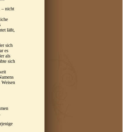
 – nicht
liche
s
et läßt,
er sich
ar es
er als
bte sich
keit
 Namens
en Weisen
eimen
.
rjenige